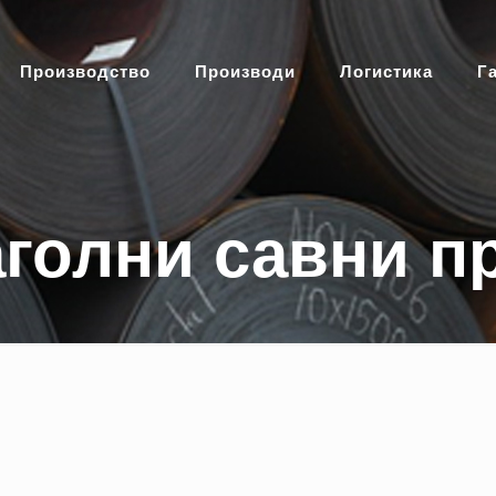
Производство
Производи
Логистика
Г
голни савни 