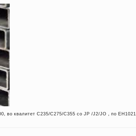
0, во квалитет С235/С275/С355 со ЈР /Ј2/ЈО , по ЕН102