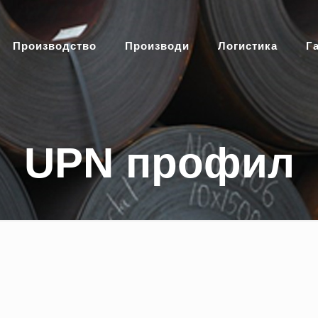
Производство
Производи
Логистика
Г
UPN профил