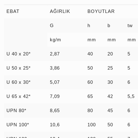
EBAT
AĞIRLIK
BOYUTLAR
G
h
b
tw
kg/m
mm
mm
mm
U 40 x 20*
2,87
40
20
5
U 50 x 25*
3,86
50
25
5
U 60 x 30*
5,07
60
30
6
U 65 x 42*
7,09
65
42
5,5
UPN 80*
8,65
80
45
6
UPN 100*
10,6
100
50
6