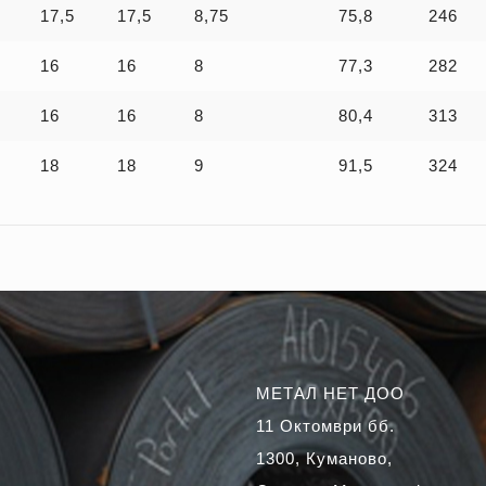
17,5
17,5
8,75
75,8
246
16
16
8
77,3
282
16
16
8
80,4
313
18
18
9
91,5
324
МЕТАЛ НЕТ ДОО
11 Октомври бб.
1300, Куманово,