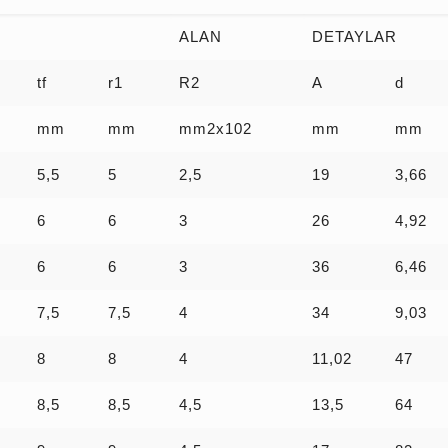
ALAN
DETAYLAR
tf
r1
R2
A
d
mm
mm
mm2x102
mm
mm
5,5
5
2,5
19
3,66
6
6
3
26
4,92
6
6
3
36
6,46
7,5
7,5
4
34
9,03
8
8
4
11,02
47
8,5
8,5
4,5
13,5
64