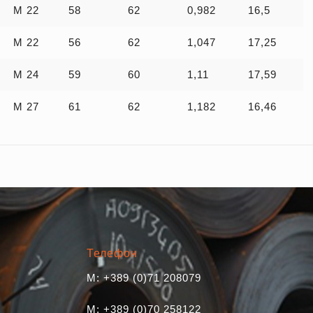
M 22
58
62
0,982
16,5
M 22
56
62
1,047
17,25
M 24
59
60
1,11
17,59
M 27
61
62
1,182
16,46
Телефон
M: +389 (0)71 208079
M: +389 (0)70 258122