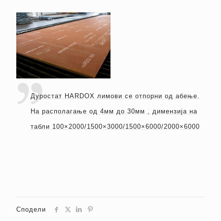
Дуростат HARDOX лимови се отпорни од абење.
На располагање од 4мм до 30мм , димензија на
табли 100×2000/1500×3000/1500×6000/2000×6000
Сподели